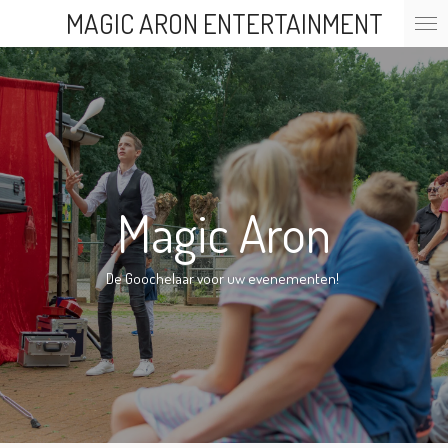
MAGIC ARON ENTERTAINMENT
Ga
direct
naar
de
hoofdinhoud
Magic Aron
De Goochelaar voor uw evenementen!