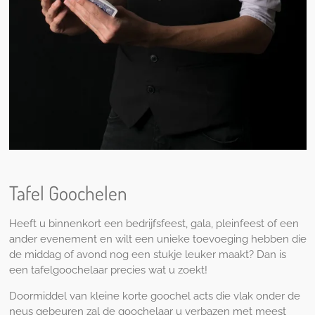
Tafel Goochelen
Heeft u binnenkort een bedrijfsfeest, gala, pleinfeest of een
ander evenement en wilt een unieke toevoeging hebben die
de middag of avond nog een stukje leuker maakt? Dan is
een tafelgoochelaar precies wat u zoekt!
Doormiddel van kleine korte goochel acts die vlak onder de
neus gebeuren zal de goochelaar u verbazen met meest