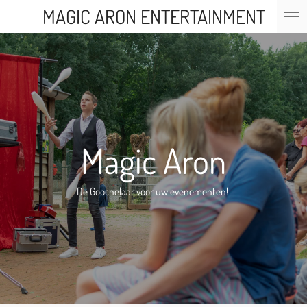
MAGIC ARON ENTERTAINMENT
Ga
direct
naar
de
hoofdinhoud
Magic Aron
De Goochelaar voor uw evenementen!