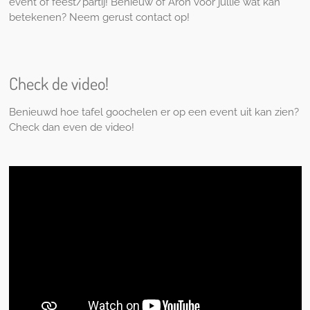
event of feest/partij! Benieuw of Aron voor jullie wat kan
betekenen? Neem gerust contact op!
Check de video!
Benieuwd hoe tafel goochelen er op een event uit kan zien?
Check dan even de video!